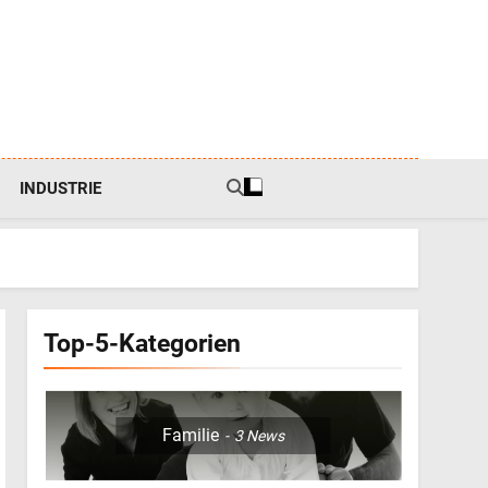
INDUSTRIE
Top-5-Kategorien
5
Familie
3
News
Der Haargummi Guide
2026: Trends, Materialien