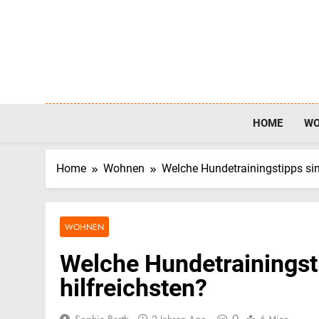
Skip
to
content
HOME
W
Home
Wohnen
Welche Hundetrainingstipps sin
WOHNEN
Welche Hundetrainingst
hilfreichsten?
0
Sophia Barth
2 Jahren Ago
6 Mins