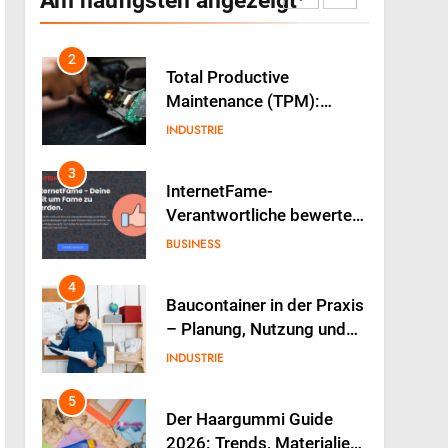
alimentaires peuvent
GESUNDHEIT
booster votre énergie au
quotidien
2
Total Productive
Maintenance (TPM):
Warum die Einbindung der
INDUSTRIE
Produktion über den
Erfolg entscheidet
3
InternetFame-
Verantwortliche bewerten
den rasanten Anstieg der
BUSINESS
Nachfrage nach digitalem
Marketing bei deutschen
4
Baucontainer in der Praxis
Unternehmen
– Planung, Nutzung und
typische Fehler
INDUSTRIE
5
Der Haargummi Guide
2026: Trends, Materialien