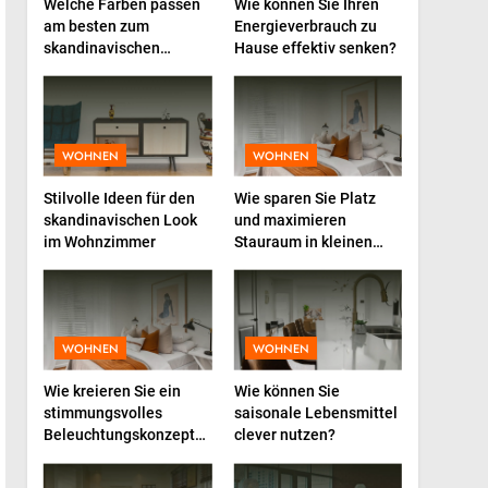
compléments
Welche Farben passen
Wie können Sie Ihren
am besten zum
Energieverbrauch zu
alimentaires peuvent
GESUNDHEIT
skandinavischen
Hause effektiv senken?
booster votre énergie au
Einrichtungsstil?
quotidien
2
Total Productive
Maintenance (TPM):
Warum die Einbindung der
WOHNEN
WOHNEN
INDUSTRIE
Produktion über den
Stilvolle Ideen für den
Wie sparen Sie Platz
Erfolg entscheidet
3
skandinavischen Look
und maximieren
InternetFame-
im Wohnzimmer
Stauraum in kleinen
Verantwortliche bewerten
Küchen?
den rasanten Anstieg der
BUSINESS
Nachfrage nach digitalem
Marketing bei deutschen
4
WOHNEN
Baucontainer in der Praxis
WOHNEN
Unternehmen
– Planung, Nutzung und
Wie kreieren Sie ein
Wie können Sie
typische Fehler
INDUSTRIE
stimmungsvolles
saisonale Lebensmittel
Beleuchtungskonzept
clever nutzen?
5
für Ihr Zuhause?
Der Haargummi Guide