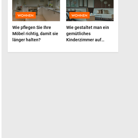
2026: Trends, Materialien
und die Zukunft deines
LIFESTYLE
WOHNEN
WOHNEN
Lieblings-Accessoires
6
Wie pflegen Sie Ihre
Wie gestaltet man ein
Weinpakete, die
Möbel richtig, damit sie
gemütliches
Stimmung und Anlass
länger halten?
Kinderzimmer auf
perfekt treffen
kleinem Raum?
LIFESTYLE
7
Die Bedeutung von
beruhigenden Geräuschen
für die Schlafentwicklung
LIFESTYLE
von Babys
8
Kreative Marketingvisuals
BUSINESS