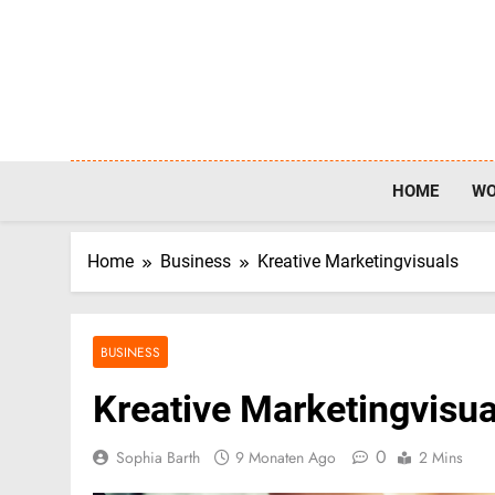
Skip
to
content
HOME
W
Home
Business
Kreative Marketingvisuals
BUSINESS
Kreative Marketingvisua
0
Sophia Barth
9 Monaten Ago
2 Mins