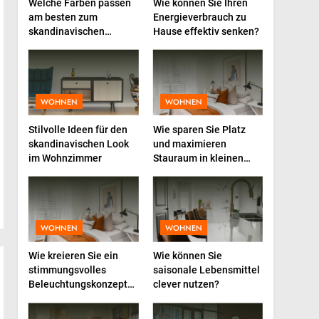
compléments
Welche Farben passen
Wie können Sie Ihren
am besten zum
Energieverbrauch zu
alimentaires peuvent
GESUNDHEIT
skandinavischen
Hause effektiv senken?
booster votre énergie au
Einrichtungsstil?
quotidien
2
Total Productive
Maintenance (TPM):
Warum die Einbindung der
WOHNEN
WOHNEN
INDUSTRIE
Produktion über den
Stilvolle Ideen für den
Wie sparen Sie Platz
Erfolg entscheidet
3
skandinavischen Look
und maximieren
InternetFame-
im Wohnzimmer
Stauraum in kleinen
Verantwortliche bewerten
Küchen?
den rasanten Anstieg der
BUSINESS
Nachfrage nach digitalem
Marketing bei deutschen
4
WOHNEN
Baucontainer in der Praxis
WOHNEN
Unternehmen
– Planung, Nutzung und
Wie kreieren Sie ein
Wie können Sie
typische Fehler
INDUSTRIE
stimmungsvolles
saisonale Lebensmittel
Beleuchtungskonzept
clever nutzen?
5
für Ihr Zuhause?
Der Haargummi Guide