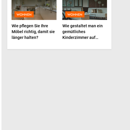
2026: Trends, Materialien
und die Zukunft deines
LIFESTYLE
WOHNEN
WOHNEN
Lieblings-Accessoires
6
Wie pflegen Sie Ihre
Wie gestaltet man ein
Weinpakete, die
Möbel richtig, damit sie
gemütliches
Stimmung und Anlass
länger halten?
Kinderzimmer auf
perfekt treffen
kleinem Raum?
LIFESTYLE
7
Die Bedeutung von
beruhigenden Geräuschen
für die Schlafentwicklung
LIFESTYLE
von Babys
8
Kreative Marketingvisuals
BUSINESS