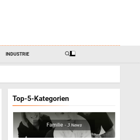
INDUSTRIE
Top-5-Kategorien
5
Familie
3
News
Der Haargummi Guide
2026: Trends, Materialien