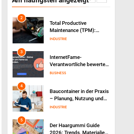
alimentaires peuvent
GESUNDHEIT
booster votre énergie au
quotidien
2
Total Productive
Maintenance (TPM):
Warum die Einbindung der
INDUSTRIE
Produktion über den
Erfolg entscheidet
3
InternetFame-
Verantwortliche bewerten
den rasanten Anstieg der
BUSINESS
Nachfrage nach digitalem
Marketing bei deutschen
4
Baucontainer in der Praxis
Unternehmen
– Planung, Nutzung und
typische Fehler
INDUSTRIE
5
Der Haargummi Guide
2026: Trends, Materialien