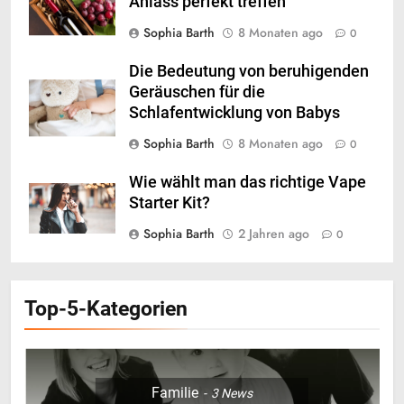
Anlass perfekt treffen
Sophia Barth
8 Monaten ago
0
Die Bedeutung von beruhigenden
Geräuschen für die
Schlafentwicklung von Babys
Sophia Barth
8 Monaten ago
0
Wie wählt man das richtige Vape
Starter Kit?
Sophia Barth
2 Jahren ago
0
5
Der Haargummi Guide 2026:
Top-5-Kategorien
Trends, Materialien und die
Zukunft deines Lieblings-
LIFESTYLE
Accessoires
Familie
3
News
6