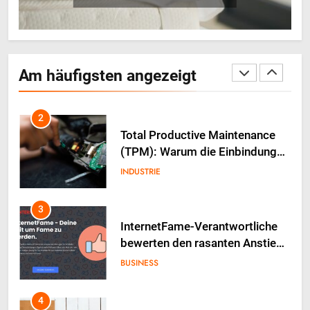
votre énergie au quotidien
GESUNDHEIT
2
Total Productive Maintenance
Am häufigsten angezeigt
(TPM): Warum die Einbindung
der Produktion über den Erfolg
INDUSTRIE
entscheidet
3
InternetFame-Verantwortliche
bewerten den rasanten Anstieg
der Nachfrage nach digitalem
BUSINESS
Marketing bei deutschen
Unternehmen
4
Baucontainer in der Praxis –
Planung, Nutzung und typische
Fehler
INDUSTRIE