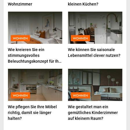
Marketing bei deutschen
Wohnzimmer
kleinen Küchen?
Unternehmen
4
Baucontainer in der Praxis –
Planung, Nutzung und typische
Fehler
INDUSTRIE
WOHNEN
WOHNEN
Wie kreieren Sie ein
Wie können Sie saisonale
5
stimmungsvolles
Lebensmittel clever nutzen?
Der Haargummi Guide 2026:
Beleuchtungskonzept für Ihr
Trends, Materialien und die
Zuhause?
Zukunft deines Lieblings-
LIFESTYLE
Accessoires
6
WOHNEN
WOHNEN
Weinpakete, die Stimmung und
Anlass perfekt treffen
Wie pflegen Sie Ihre Möbel
Wie gestaltet man ein
LIFESTYLE
richtig, damit sie länger
gemütliches Kinderzimmer
halten?
auf kleinem Raum?
7