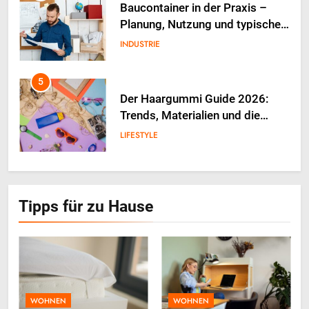
5
Der Haargummi Guide 2026:
Trends, Materialien und die
Zukunft deines Lieblings-
LIFESTYLE
Accessoires
6
Weinpakete, die Stimmung und
Anlass perfekt treffen
LIFESTYLE
7
Tipps für zu Hause
Die Bedeutung von
beruhigenden Geräuschen für
die Schlafentwicklung von
LIFESTYLE
Babys
8
WOHNEN
WOHNEN