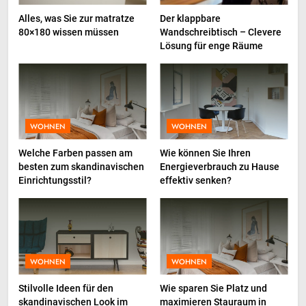
Kreative Marketingvisuals
Alles, was Sie zur matratze
Der klappbare
BUSINESS
80×180 wissen müssen
Wandschreibtisch – Clevere
Lösung für enge Räume
1
Comment les compléments
alimentaires peuvent booster
votre énergie au quotidien
GESUNDHEIT
WOHNEN
WOHNEN
Welche Farben passen am
Wie können Sie Ihren
2
besten zum skandinavischen
Energieverbrauch zu Hause
Total Productive Maintenance
Einrichtungsstil?
effektiv senken?
(TPM): Warum die Einbindung
der Produktion über den Erfolg
INDUSTRIE
entscheidet
3
WOHNEN
WOHNEN
InternetFame-Verantwortliche
bewerten den rasanten Anstieg
Stilvolle Ideen für den
Wie sparen Sie Platz und
der Nachfrage nach digitalem
BUSINESS
skandinavischen Look im
maximieren Stauraum in