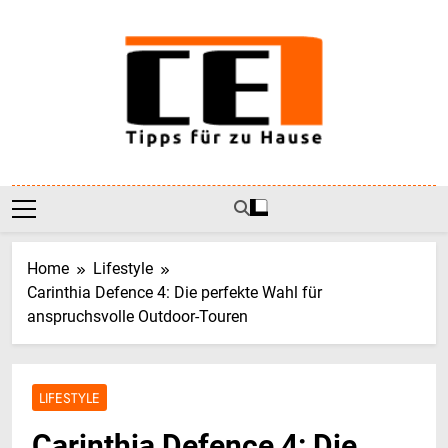
Skip
to
content
CE-1
Tipps Für Zu Hause
Home
Lifestyle
Carinthia Defence 4: Die perfekte Wahl für
anspruchsvolle Outdoor-Touren
LIFESTYLE
Carinthia Defence 4: Die