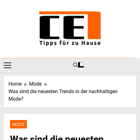
Skip
to
content
CE-1
Tipps Für Zu Hause
Home
Mode
Was sind die neuesten Trends in der nachhaltigen
Mode?
MODE
Was sind die neuesten