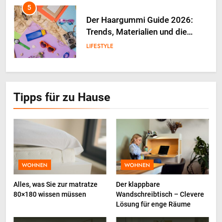
5
Der Haargummi Guide 2026:
Trends, Materialien und die
Zukunft deines Lieblings-
LIFESTYLE
Accessoires
6
Weinpakete, die Stimmung und
Tipps für zu Hause
Anlass perfekt treffen
LIFESTYLE
7
Die Bedeutung von
beruhigenden Geräuschen für
WOHNEN
WOHNEN
die Schlafentwicklung von
LIFESTYLE
Alles, was Sie zur matratze
Der klappbare
Babys
80×180 wissen müssen
Wandschreibtisch – Clevere
8
Lösung für enge Räume