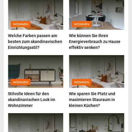
Kreative Marketingvisuals
BUSINESS
WOHNEN
WOHNEN
1
Comment les compléments
Welche Farben passen am
Wie können Sie Ihren
besten zum skandinavischen
Energieverbrauch zu Hause
alimentaires peuvent booster
Einrichtungsstil?
effektiv senken?
votre énergie au quotidien
GESUNDHEIT
2
Total Productive Maintenance
(TPM): Warum die Einbindung
WOHNEN
WOHNEN
der Produktion über den Erfolg
INDUSTRIE
Stilvolle Ideen für den
Wie sparen Sie Platz und
entscheidet
skandinavischen Look im
maximieren Stauraum in
Wohnzimmer
kleinen Küchen?
3
InternetFame-Verantwortliche
bewerten den rasanten Anstieg
der Nachfrage nach digitalem
BUSINESS