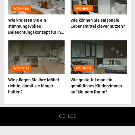
Marketing bei deutschen
WOHNEN
WOHNEN
Unternehmen
4
Baucontainer in der Praxis –
Wie kreieren Sie ein
Wie können Sie saisonale
stimmungsvolles
Lebensmittel clever nutzen?
Planung, Nutzung und typische
Beleuchtungskonzept für Ihr
Fehler
INDUSTRIE
Zuhause?
5
Der Haargummi Guide 2026:
Trends, Materialien und die
WOHNEN
WOHNEN
Zukunft deines Lieblings-
LIFESTYLE
Wie pflegen Sie Ihre Möbel
Wie gestaltet man ein
Accessoires
richtig, damit sie länger
gemütliches Kinderzimmer
halten?
auf kleinem Raum?
6
Weinpakete, die Stimmung und
Anlass perfekt treffen
CE-1.DE
LIFESTYLE
7