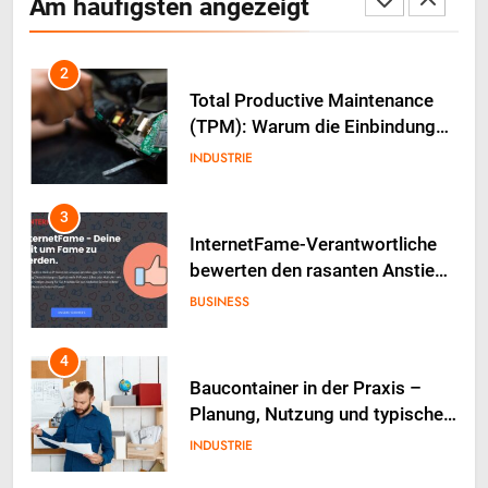
Am häufigsten angezeigt
votre énergie au quotidien
GESUNDHEIT
2
Total Productive Maintenance
(TPM): Warum die Einbindung
der Produktion über den Erfolg
INDUSTRIE
entscheidet
3
InternetFame-Verantwortliche
bewerten den rasanten Anstieg
der Nachfrage nach digitalem
BUSINESS
Marketing bei deutschen
Unternehmen
4
Baucontainer in der Praxis –
Planung, Nutzung und typische
Fehler
INDUSTRIE