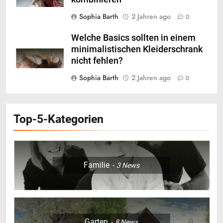
Sophia Barth
2 Jahren ago
0
Welche Basics sollten in einem
minimalistischen Kleiderschrank
nicht fehlen?
Sophia Barth
2 Jahren ago
0
Top-5-Kategorien
5
Der Haargummi Guide 2026:
Familie
3
News
Trends, Materialien und die
Zukunft deines Lieblings-
LIFESTYLE
Accessoires
6
Garten
8
News