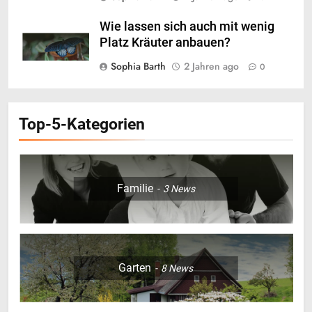
Wie lassen sich auch mit wenig
Platz Kräuter anbauen?
Sophia Barth
2 Jahren ago
0
Top-5-Kategorien
5
Der Haargummi Guide 2026:
Familie
3
News
Trends, Materialien und die
Zukunft deines Lieblings-
LIFESTYLE
Accessoires
6
Garten
8
News
Weinpakete, die Stimmung und
Anlass perfekt treffen