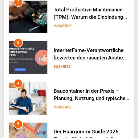
2
Total Productive Maintenance
(TPM): Warum die Einbindung
der Produktion über den Erfolg
INDUSTRIE
entscheidet
3
InternetFame-Verantwortliche
bewerten den rasanten Anstieg
der Nachfrage nach digitalem
BUSINESS
Marketing bei deutschen
Unternehmen
4
Baucontainer in der Praxis –
Planung, Nutzung und typische
Fehler
INDUSTRIE
5
Der Haargummi Guide 2026: