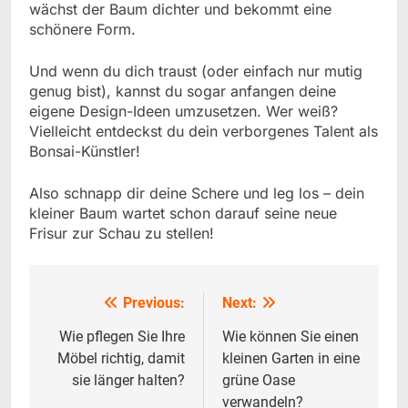
wächst der Baum dichter und bekommt eine
schönere Form.
Und wenn du dich traust (oder einfach nur mutig
genug bist), kannst du sogar anfangen deine
eigene Design-Ideen umzusetzen. Wer weiß?
Vielleicht entdeckst du dein verborgenes Talent als
Bonsai-Künstler!
Also schnapp dir deine Schere und leg los – dein
kleiner Baum wartet schon darauf seine neue
Frisur zur Schau zu stellen!
Previous:
Next:
Beitrags-
Navigation
Wie pflegen Sie Ihre
Wie können Sie einen
Möbel richtig, damit
kleinen Garten in eine
sie länger halten?
grüne Oase
verwandeln?