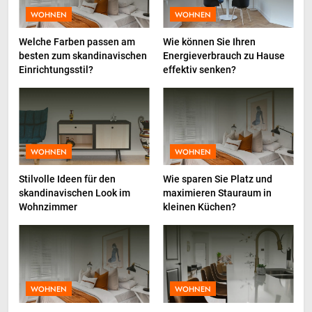
WOHNEN
WOHNEN
1
Comment les compléments
Welche Farben passen am
Wie können Sie Ihren
besten zum skandinavischen
Energieverbrauch zu Hause
alimentaires peuvent booster
Einrichtungsstil?
effektiv senken?
votre énergie au quotidien
GESUNDHEIT
2
Total Productive Maintenance
(TPM): Warum die Einbindung
WOHNEN
WOHNEN
der Produktion über den Erfolg
INDUSTRIE
Stilvolle Ideen für den
Wie sparen Sie Platz und
entscheidet
skandinavischen Look im
maximieren Stauraum in
Wohnzimmer
kleinen Küchen?
3
InternetFame-Verantwortliche
bewerten den rasanten Anstieg
der Nachfrage nach digitalem
BUSINESS
Marketing bei deutschen
WOHNEN
WOHNEN
Unternehmen
4